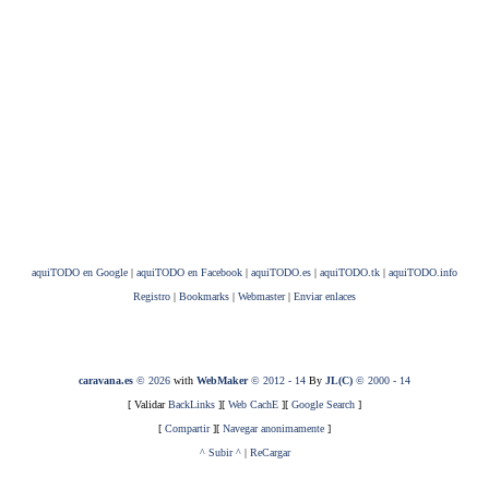
aquiTODO en Google
|
aquiTODO en Facebook
|
aquiTODO.es
|
aquiTODO.tk
|
aquiTODO.info
Registro
|
Bookmarks
|
Webmaster
|
Enviar enlaces
caravana.es
© 2026
with
WebMaker
© 2012 - 14
By
JL(C)
© 2000 - 14
[ Validar
BackLinks
][
Web CachE
][
Google Search
]
[
Compartir
][
Navegar anonimamente
]
^ Subir ^
|
ReCargar