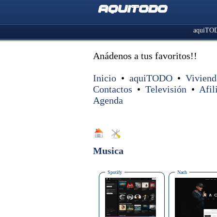
aquiTODO
aquiTO
Anádenos a tus favoritos!!
Inicio
•
aquiTODO
•
Viviend
Contactos
•
Televisión
•
Afil
Agenda
Musica