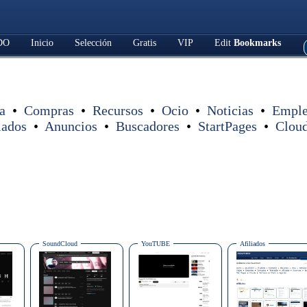
DO
Inicio
Selección
Gratis
VIP
Edit
Bookmarks
a
•
Compras
•
Recursos
•
Ocio
•
Noticias
•
Empl
iados
•
Anuncios
•
Buscadores
•
StartPages
•
Clou