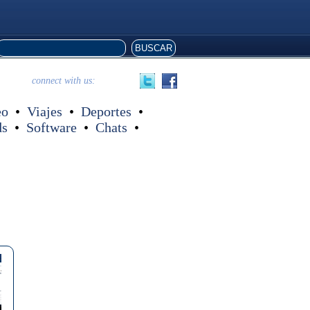
connect with us:
eo
•
Viajes
•
Deportes
•
ds
•
Software
•
Chats
•